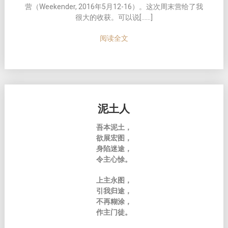
营（Weekender, 2016年5月12-16）
。
这
次周末
营给
了我
很大的收
获
。可以
说[……]
阅读全文
泥土人
吾本泥土，
欲展宏图，
身陷迷途，
令主心悇。
上主永图，
引我归途，
不再糊涂，
作主门徒。