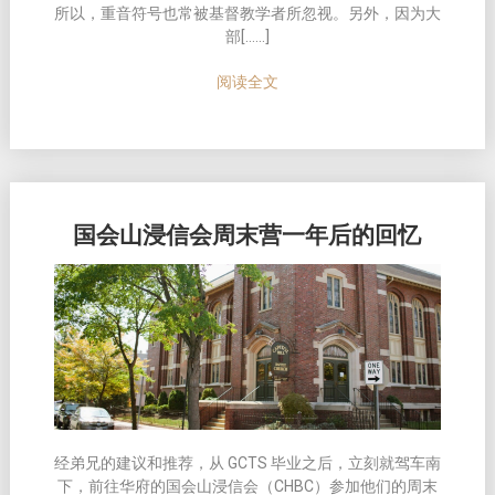
所以，重音符号也常被基督教学者所忽视。另外，因为大
部[……]
阅读全文
国会山浸信会周末营一年后的回忆
经
弟兄的建
议
和推荐，从 GCTS
毕业
之后，立刻就
驾车
南
下，前往
华
府的国会山浸信会（CHBC）参加他
们
的周末