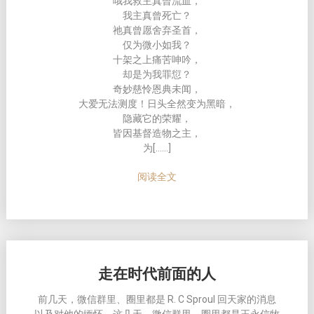
哦我救主真曾流血，
我主真曾死亡？
祂真曾愿舍弃圣首，
仅为微小如我？
十架之上痛苦呻吟，
却是为我罪愆？
奇妙慈怜恩典未闻，
大爱无法测度！日头全然变为黑暗，
隐藏它的荣耀，
皆因基督造物之主，
为[……]
阅读全文
走在时代前面的人
前几天，微信群里、圈里都是 R. C Sproul 回天家的消息