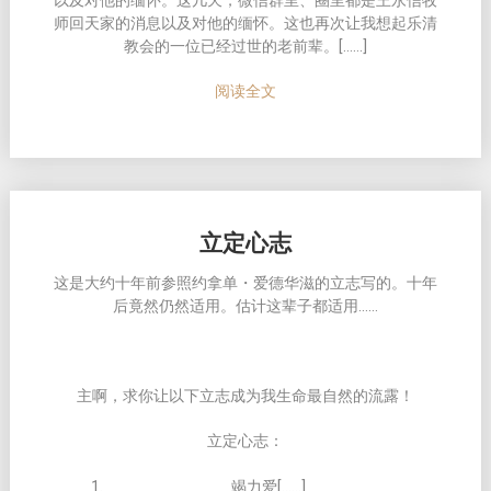
以及对他的缅怀。这几天，微信群里、圈里都是王永信牧
师回天家的消息以及对他的缅怀。这也再次让我想起乐清
教会的一位已经过世的老前辈。[……]
阅读全文
立定心志
这是大约十年前参照约拿单・爱德华滋的立志写的。十年
后竟然仍然适用。估计这辈子都适用……
主啊，求你让以下立志成为我生命最自然的流露！
立定心志：
竭力爱[……]