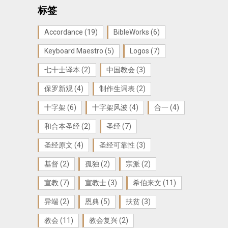
标签
Accordance
(19)
BibleWorks
(6)
Keyboard Maestro
(5)
Logos
(7)
七十士译本
(2)
中国教会
(3)
保罗新观
(4)
制作生词表
(2)
十字架
(6)
十字架风波
(4)
合一
(4)
和合本圣经
(2)
圣经
(7)
圣经原文
(4)
圣经可靠性
(3)
基督
(2)
孤独
(2)
宗派
(2)
宣教
(7)
宣教士
(3)
希伯来文
(11)
异端
(2)
恩典
(5)
扶贫
(3)
教会
(11)
教会复兴
(2)