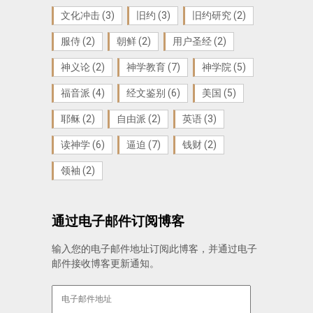
文化冲击
(3)
旧约
(3)
旧约研究
(2)
服侍
(2)
朝鲜
(2)
用户圣经
(2)
神义论
(2)
神学教育
(7)
神学院
(5)
福音派
(4)
经文鉴别
(6)
美国
(5)
耶稣
(2)
自由派
(2)
英语
(3)
读神学
(6)
逼迫
(7)
钱财
(2)
领袖
(2)
通过电子邮件订阅博客
输入您的电子邮件地址订阅此博客，并通过电子
邮件接收博客更新通知。
电
子