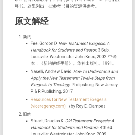
释书。这里列出一些参考书目的资源供参考。
原文解经
新约
Fee, Gordon D.
New Testament Exegesis: A
Handbook for Students and Pastor
. 3 Sub.
Louisville: Westminster John Knox, 2002. 中译
本：《新约解经手册》。华神出版社。1991。
Naselli, Andrew David.
How to Understand and
Apply the New Testament: Twelve Steps from
Exegesis to Theology
. Phillipsburg, New Jersey:
P & R Publishing, 2017.
Resources for New Testament Exegesis
(viceregency.com)
（by Roy E. Ciampa）
旧约
Stuart, Douglas K.
Old Testament Exegesis: A
Handbook for Students and Pastors
. 4th ed.
Louisville: Westminster John Knox, 2009.