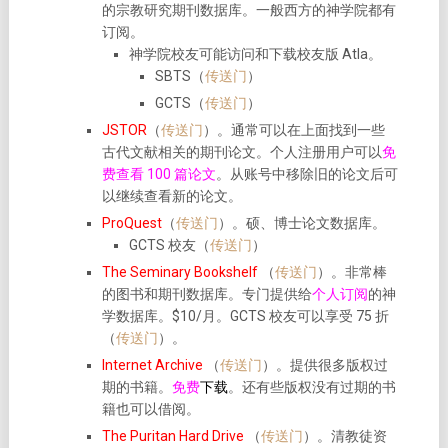
的宗教研究期刊数据库。一般西方的神学院都有
订阅。
神学院校友可能访问和下载校友版 Atla。
SBTS（
传送门
）
GCTS（
传送门
）
JSTOR
（
传送门
）。通常可以在上面找到一些
古代文献相关的期刊论文。个人注册用户可以
免
费查看 100 篇论文
。从账号中移除旧的论文后可
以继续查看新的论文。
ProQuest
（
传送门
）。硕、博士论文数据库。
GCTS 校友（
传送门
）
The Seminary Bookshelf
（
传送门
）。非常棒
的图书和期刊数据库。专门提供给
个人订阅
的神
学数据库。$10/月。GCTS 校友可以享受 75 折
（
传送门
）。
Internet Archive
（
传送门
）。提供很多版权过
期的书籍。
免费
下载
。还有些版权没有过期的书
籍也可以借阅。
The Puritan Hard Drive
（
传送门
）。清教徒资