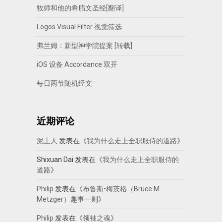
牧师和他的希腊文圣经[翻译]
Logos Visual Filter 视觉筛选
弗兰姆：新型神学院提案 [转载]
iOS 设备 Accordance 双开
每日两节随机经文
近期评论
泥土人
发表在《
我为什么走上全职服侍的道路
》
Shixuan Dai
发表在《
我为什么走上全职服侍的
道路
》
Philip
发表在《
布鲁斯•梅茨格（Bruce M.
Metzger）趣事一则
》
Philip
发表在《
领袖之魂
》