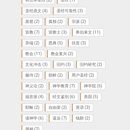
圣经原文
(4)
圣经可靠性
(3)
基督
(2)
孤独
(2)
宗派
(2)
宣教
(7)
宣教士
(3)
希伯来文
(11)
异端
(2)
恩典
(5)
扶贫
(3)
教会
(11)
教会复兴
(2)
文化冲击
(3)
旧约
(3)
旧约研究
(2)
服侍
(2)
朝鲜
(2)
用户圣经
(2)
神义论
(2)
神学教育
(7)
神学院
(5)
福音派
(4)
经文鉴别
(6)
美国
(5)
耶稣
(2)
自由派
(2)
英语
(3)
读神学
(6)
逼迫
(7)
钱财
(2)
领袖
(2)