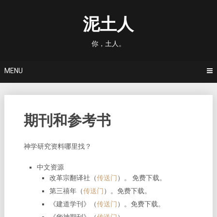
Skip
to
泥土人
content
你，土人。
MENU
期刊和参考书
神学研究资料哪里找？
中文资源
改革宗翻译社（
传送门
）。 免费下载。
第三禧年（
传送门
）。免费下载。
《建道学刊》（
传送门
）。免费下载。