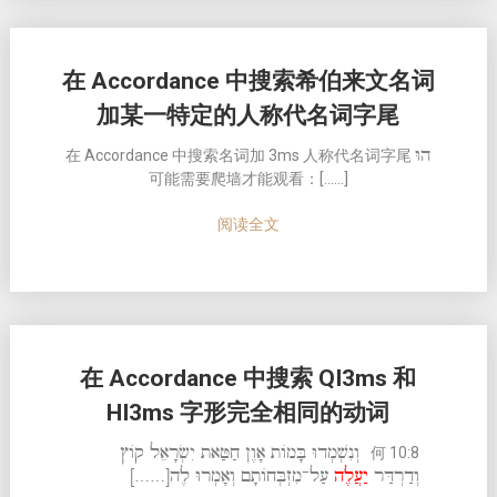
在 Accordance 中搜索希伯来文名词
加某一特定的人称代名词字尾
הוּ
在 Accordance 中搜索名词加 3ms 人称代名词字尾
可能需要爬墙才能观看：[……]
阅读全文
在 Accordance 中搜索 QI3ms 和
HI3ms 字形完全相同的动词
וְנִשְׁמְדוּ בָּמוֹת אָוֶן חַטַּאת יִשְׂרָאֵל קוֹץ
何 10:8
וְדַרְדַּר
יַעֲלֶה
עַל־מִזְבְּחוֹתָם וְאָמְרוּ לֶה[……]