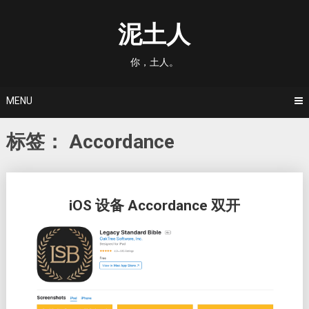
Skip
to
泥土人
content
你，土人。
MENU
标签：
Accordance
Posts
iOS 设备 Accordance 双开
navigation