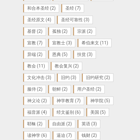
和合本圣经
(2)
圣经
(7)
圣经原文
(4)
圣经可靠性
(3)
基督
(2)
孤独
(2)
宗派
(2)
宣教
(7)
宣教士
(3)
希伯来文
(11)
异端
(2)
恩典
(5)
扶贫
(3)
教会
(11)
教会复兴
(2)
文化冲击
(3)
旧约
(3)
旧约研究
(2)
服侍
(2)
朝鲜
(2)
用户圣经
(2)
神义论
(2)
神学教育
(7)
神学院
(5)
福音派
(4)
经文鉴别
(6)
美国
(5)
耶稣
(2)
自由派
(2)
英语
(3)
读神学
(6)
逼迫
(7)
钱财
(2)