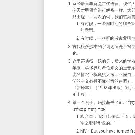
圣经语言毕竟是古代语言。现代人
今天对甲骨文进行解密一样。大
只出现一、两次的词，我们该如
有时候，一些同时期的非圣经
的意思。
有时候，一些新的考古发现
古代很多抄本的字词之间是不留
化。
这里还值得一题的是，后来的学
年来，学术界对希伯来文的重音
统的情况下就说犹太拉比不懂自
学的中文教授不懂拼音的声调）
《新译本》（1992 年出版）对那
年出版）。
לֵּוִי
举一个例子。玛拉基书 2:8：‎
אָמַר יְהוָה צְבָאוֹת׃
和合本：“你们却偏离正道，
军之耶和华说的。”
NIV：But you have turned f