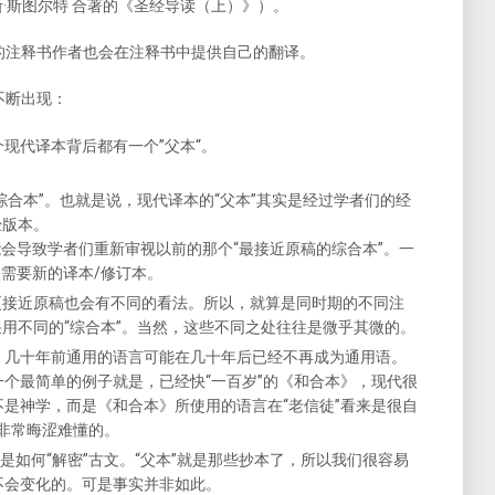
斯·斯图尔特 合著的《圣经导读（上）》）。
的注释书作者也会在注释书中提供自己的翻译。
不断出现：
现代译本背后都有一个”父本“。
。
综合本”。也就是说，现代译本的“父本”其实是经过学者们的经
经版本。
会导致学者们重新审视以前的那个“最接近原稿的综合本”。一
需要新的译本/修订本。
更接近原稿也会有不同的看法。所以，就算是同时期的不同注
用不同的“综合本”。当然，这些不同之处往往是微乎其微的。
。几十年前通用的语言可能在几十年后已经不再成为通用语。
个最简单的例子就是，已经快“一百岁”的《和合本》，现代很
是神学，而是《和合本》所使用的语言在“老信徒”看来是很自
是非常晦涩难懂的。
是如何“解密”古文。“父本”就是那些抄本了，所以我们很容易
不会变化的。可是事实并非如此。