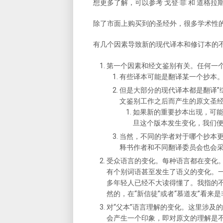
想更多了解，可以参考 戈登·菲 和 道格拉
除了市面上购买到的圣经外，很多学术性
有几个因素导致新的现代译本和修订本的
第一个因素和经文鉴别有关。任何一个
有些译本可能是翻译某一个抄本
但是大部分的现代译本都是翻译”
文鉴别工作之后而产生的原文圣
如果新的重要抄本出现，可能
旦这个版本发生变化，我们便
当然，不同的学者对于哪个抄本
释书作者和不同翻译委员会也会采
受众语言的变化。每种语言都在变化
有个别词语甚至发生了语义的变化。一
多年轻人已经不大读得懂了。我指的不
然的，在“新信徒”或者“慕道友”看来
对“父本”语言理解的变化。这里涉及的
会产生一个印象，即对原文的理解是