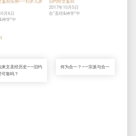
文鉴别实例——扫罗几岁
旧约经文鉴别
2017年10月5日
10月6日
在“圣经&神学”中
&神学”中
别
伯来文圣经历史——旧约
何为合一？——宗派与合一
经可靠吗？