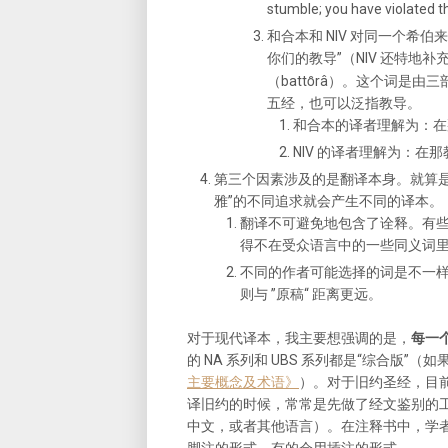
stumble; you have violated t
和合本和 NIV 对同一个希
你们的教导”（NIV 还特地
（battȏrâ）。这个词是由三部
五经，也可以泛指教导。
和合本的译者理解为：在那
NIV 的译者理解为：在
第三个因素涉及的是翻译本身。就算是
雅”的不同追求就会产生不同的译本。
翻译不可避免地包含了诠释。有
得不在受众语言中的一些同义词
不同的作者可能选择的词是不一样的
则与 ”原稿“ 距离更远。
对于现代译本，我主要想强调的是，
每一
的 NA 系列和 UBS 系列都是“综合版
主要概念及术语》
）。对于旧约圣经，目前我
译旧约的时候，常常是先做了经文鉴别的工
中文，或者其他语言）。在注释书中，学
脚注的形式，有的会用插注的形式。