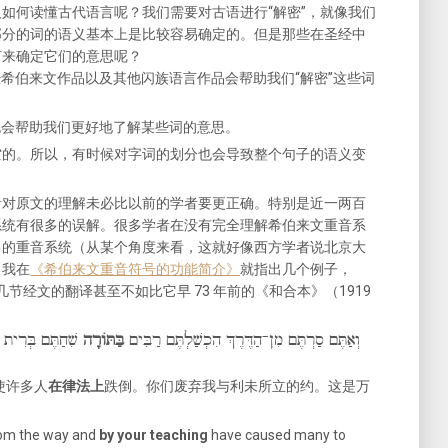
如何读懂古代语言呢？我们需要对古语进行“解密”，就像我们
部分的词的语义基本上是比较容易确定的。但是那些在圣经中
何来确定它们的意思呢？
希伯来文作品以及其他闪族语言作品会帮助我们“解密”这些词
也会帮助我们更好地了解某些词的意思。
空的。所以，有时候对字词的划分也会导致整个句子的语义变
者对原文的理解未必比以前的学者要更正确。特别是近一两百
系统有很多的误解。很多学者在没有完全理解希伯来文重音系
己的重音系统（从某个角度来看，这就好像西方学者说北京大
。我在
《希伯来文重音符号的功能简介》
就指出几个例子，
几节经文的翻译甚至不如比它早 73 年前的《和合本》（1919
וְאַתֶּם סַרְתֶּם מִן־הַדֶּרֶךְ הִכְשַׁלְתֶּם רַבִּים
בַּתּוֹרָה
שִׁחַתֶּם בְּרִית הַ
使许多人
在律法上
跌倒。你们废弃我与利未所立的约。这是万
rom the way and
by your teaching
have caused many to