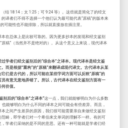
（结 18:14；太 1:25；可 9:24 等）。这些就是简化了的经文
的译者们不得不选择一个他们认为最可能代表“原稿”的版本来
”的可能性也不能排除，所以就直接放在插注里。
译本在总体上是比较可靠的。因为更多抄本的发现和经文鉴别
近”原稿“（当然并不是绝对的）。从这个意义上来说，现代译本
经过学者们经文鉴别后的“综合本”之译本。现代译本是经文鉴
。而是根据”重构“的”原稿“来翻译成现代译文。古代译本从某
它们是古代的，所以可能在某些字词方面可以反映”原稿“的
写员有意无意地弄错了。所以，古代译本在经文鉴别方面有一
任何价值。
鉴别后的“综合本”之译本“
这一点，我们就能够明白为什么多数
…“。也能够明白为什么不同的译本之间可能会有些差异。而且，
译本之间产生差异的原因，我们很可能需要亲自来做经文鉴别
的范畴，即学者们对一个希伯来文单词的理解不一样。有的可
义，学者们采纳的是不同的意思。还有一种可能就是学者们经