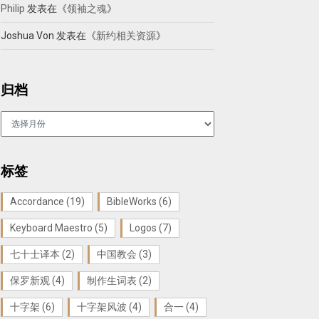
Philip
发表在《
领袖之魂
》
Joshua Von
发表在《
新约相关资源
》
归档
归
档
标签
Accordance
(19)
BibleWorks
(6)
Keyboard Maestro
(5)
Logos
(7)
七十士译本
(2)
中国教会
(3)
保罗新观
(4)
制作生词表
(2)
十字架
(6)
十字架风波
(4)
合一
(4)