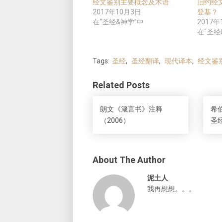
经文鉴别主要概念及术语
旧约经
2017年10月3日
登基？
在“圣经&神学”中
2017年
在“圣经
Tags:
圣经
,
圣经翻译
,
现代译本
,
经文鉴
Related Posts
朗文《箴言书》注释
希
（2006）
圣
About The Author
泥土人
我再想想。。。