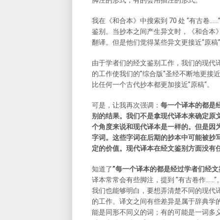
我在《和合本》中搜索到 70 处 “有古卷……” 
鉴别。当抄本之间产生异文时，《和合本》
翻译。但是他们觉得某些异文更接近“原稿
由于学者们的经文鉴别工作，我们的现代
的工作使我们的”综合版“圣经不断地更接
比任何一个古代抄本都更加接近”原稿“。
可是，让我再次强调：
每一个译本的都是
别的结果。我们不是拿现代译本来确定原文
个角度来说和现代译本是一样的。但是因为
字词。这些字词在后期的抄本中可能被抄
定的价值。现代译本在经文鉴别方面没有
知道了
”每一个译本的都是经过学者们经文
译本常常会有些脚注，提到 ”有古卷作…
我们也能够明白，要想弄清楚不同的现代
的工作。译文之间有些差异是属于辞典学
能是同形不同义的词；有的可能是一词多