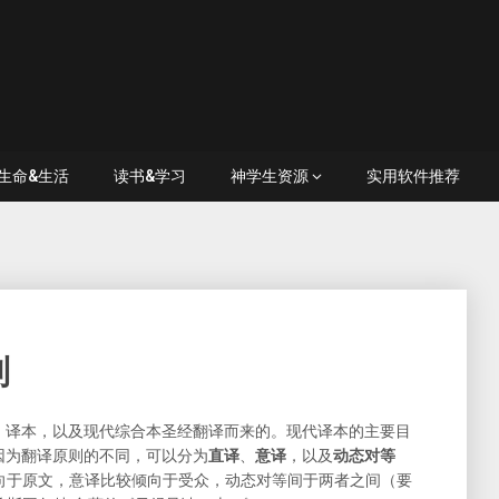
生命&生活
读书&学习
神学生资源
实用软件推荐
别
、译本，以及现代综合本圣经翻译而来的。现代译本的主要目
因为翻译原则的不同，可以分为
直译
、
意译
，以及
动态对等
向于原文，意译比较倾向于受众，动态对等间于两者之间（要