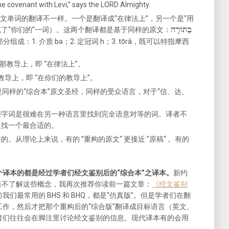
he covenant with Levi,” says the LORD Almighty.
伯来文单词的翻译不一样。一个是翻译成“在律法上”，另一个是“用
בַּתּוֹרָה
补充了“你们的”一词）。这两个翻译都是基于同样的原文：
分组成：1. 介质 bǝ；2. 定冠词 h；3. tȏrâ，既可以特指摩西
教导上，即 “在律法上”。
那教导上，即 “在你们的教导上”。
同样的“综合本”原文圣经，同样的受众语言，对于“信、达、
些字词是很难在另一种语言里找到完全语意对等的词。译者不
里找一个最合适的。
。从理论上来说，有的 ”重构的原文“ 更接近 ”原稿“ 。有的
个译本的都是经过学者们经文鉴别后的“综合本”之译本。
新约
”（如果不了解这些概念，我再次推荐你读前一篇文章：
《经文鉴别
们最常用的 BHS 和 BHQ，都是“仿真版”。但是学者们在翻
作，然后才把那个重构后的“综合版”翻译成目标语言（英文、
者们往往会在脚注里讨论经文鉴别的信息。现代译本有的会用