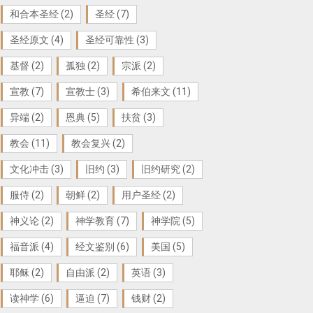
和合本圣经
(2)
圣经
(7)
圣经原文
(4)
圣经可靠性
(3)
基督
(2)
孤独
(2)
宗派
(2)
宣教
(7)
宣教士
(3)
希伯来文
(11)
异端
(2)
恩典
(5)
扶贫
(3)
教会
(11)
教会复兴
(2)
文化冲击
(3)
旧约
(3)
旧约研究
(2)
服侍
(2)
朝鲜
(2)
用户圣经
(2)
神义论
(2)
神学教育
(7)
神学院
(5)
福音派
(4)
经文鉴别
(6)
美国
(5)
耶稣
(2)
自由派
(2)
英语
(3)
读神学
(6)
逼迫
(7)
钱财
(2)