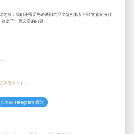
，在此之前，我们还需要先谈谈旧约经文鉴别和新约经文鉴别有什
。这是下一篇文章的内容。
》。
几岁登基？
》。
入本站 telegram 频道