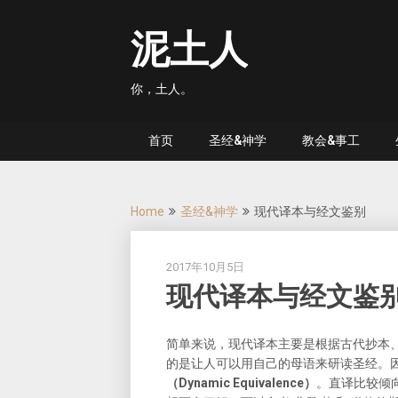
Skip
to
泥土人
content
你，土人。
首页
圣经&神学
教会&事工
Home
圣经&神学
现代译本与经文鉴别
2017年10月5日
现代译本与经文鉴
简单来说，现代译本主要是根据古代抄本
的是让人可以用自己的母语来研读圣经。
（Dynamic Equivalence）
。直译比较倾