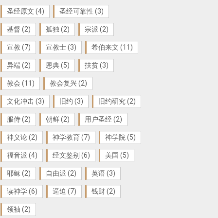
圣经原文
(4)
圣经可靠性
(3)
基督
(2)
孤独
(2)
宗派
(2)
宣教
(7)
宣教士
(3)
希伯来文
(11)
异端
(2)
恩典
(5)
扶贫
(3)
教会
(11)
教会复兴
(2)
文化冲击
(3)
旧约
(3)
旧约研究
(2)
服侍
(2)
朝鲜
(2)
用户圣经
(2)
神义论
(2)
神学教育
(7)
神学院
(5)
福音派
(4)
经文鉴别
(6)
美国
(5)
耶稣
(2)
自由派
(2)
英语
(3)
读神学
(6)
逼迫
(7)
钱财
(2)
领袖
(2)