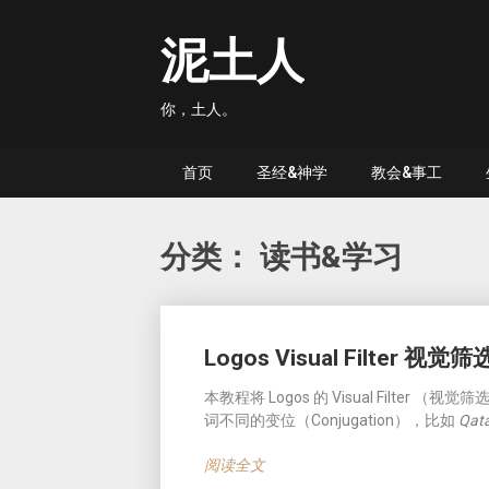
Skip
to
泥土人
content
你，土人。
首页
圣经&神学
教会&事工
分类：
读书&学习
Posts
Logos Visual Filter 视觉筛
navigation
本教程将 Logos 的 Visual Filt
词不同的变位（Conjugation），比如
Qata
阅读全文