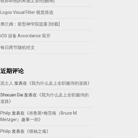
牧师和他的希腊文圣经[翻译]
Logos Visual Filter 视觉筛选
弗兰姆：新型神学院提案 [转载]
iOS 设备 Accordance 双开
每日两节随机经文
近期评论
泥土人
发表在《
我为什么走上全职服侍的道路
》
Shixuan Dai
发表在《
我为什么走上全职服侍的
道路
》
Philip
发表在《
布鲁斯•梅茨格（Bruce M.
Metzger）趣事一则
》
Philip
发表在《
领袖之魂
》