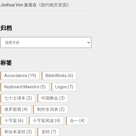
Joshua Von
发表在《
新约相关资源
》
归档
归
档
标签
Accordance
(19)
BibleWorks
(6)
Keyboard Maestro
(5)
Logos
(7)
七十士译本
(2)
中国教会
(3)
保罗新观
(4)
制作生词表
(2)
十字架
(6)
十字架风波
(4)
合一
(4)
和合本圣经
(2)
圣经
(7)