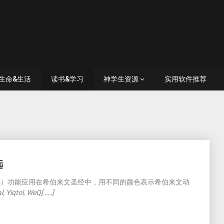
生命&生活
读书&学习
神学生资源
实用软件推荐
选
er （视觉筛选）功能应用在希伯来文圣经中，用不同的颜色表示希伯来文动
l, Yiqtol, WeQ[……]