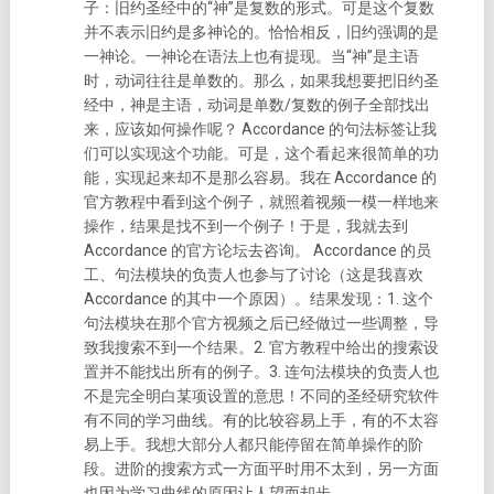
子：旧约圣经中的“神”是复数的形式。可是这个复数
并不表示旧约是多神论的。恰恰相反，旧约强调的是
一神论。一神论在语法上也有提现。当“神”是主语
时，动词往往是单数的。那么，如果我想要把旧约圣
经中，神是主语，动词是单数/复数的例子全部找出
来，应该如何操作呢？ Accordance 的句法标签让我
们可以实现这个功能。
可是，这个看起来很简单的功
能，实现起来却不是那么容易。我在 Accordance 的
官方教程中看到这个例子，就照着视频一模一样地来
操作，结果是找不到一个例子！于是，我就去到
Accordance 的官方论坛去咨询。 Accordance 的员
工、句法模块的负责人也参与了讨论（这是我喜欢
Accordance 的其中一个原因）。结果发现：1. 这个
句法模块在那个官方视频之后已经做过一些调整，导
致我搜索不到一个结果。2. 官方教程中给出的搜索设
置并不能找出所有的例子。3. 连句法模块的负责人也
不是完全明白某项设置的意思！
不同的圣经研究软件
有不同的学习曲线。有的比较容易上手，有的不太容
易上手。我想大部分人都只能停留在简单操作的阶
段。进阶的搜索方式一方面平时用不太到，另一方面
也因为学习曲线的原因让人望而却步。