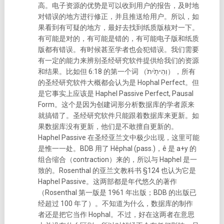
高。电子资源的优势是可以收到用户的报告，及时地
对错误的地方进行修正，并且推送给用户。所以，如
果看到有可疑的地方，最好去找到纸质版核对一下。
有可能是对的，有可能是错的，有可能电子版和纸质
版都有错误。
有时候甚至学者也会犯错误。我们需要
有一定的能力来辨别圣经研究软件提供给我们的资源
和结果。比如但 6:18 的第一个词 （וְהֵיתָ֙יִת֙），所有
的圣经研究软件大概都会认为是 Hophal Perfect。但
是它事实上应该是 Haphel Passive Perfect, Pausal
Form。这个是因为创建词形分析数据库的学者原来
就搞错了。圣经研究软件只能跟着数据库来更新。如
果数据库没有更新，他们是不敢擅自更新的。
Haphel Passive 在圣经亚兰文中极少出现，这里可能
是惟一一处。BDB 用了 Hêphal (pass.)，ê 是 a+y 的
组合缩合（contraction）来的，所以与 Haphel 是一
致的。Rosenthal 的亚兰文教科书 §124 也认为它是
Haphel Passive。这两部都是年代悠久的著作
（Rosenthal 第一版是 1961 年出版；BDB 的出版已
经超过 100 年了）。不知道为什么，数据库的制作
者还是把它当作 Hophal。不过，好在这两者在意思