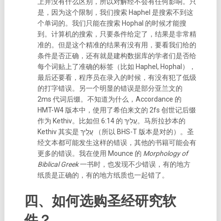
上并没有什么区别，所以对解经不会有任何影响。只
是，因为这个限制，我们搜索 Haphel 是搜索不到这
个单词的。我们只能在搜索 Hophal 的时候才能搜
到。计算机的搜索，只要条件给定了，结果是非常精
准的。但是这个精准的结果有没有用，要看我们给的
条件是否正确，还有就是建构数据库的学者们是否给
每个词贴上了准确的标签（比如 Haphel, Hophal），
最后还要看，程序员在录入的时候，有没有犯了低级
的打字错误。
另一个明显的错误是部分亚兰文的
2ms 代词后缀。不知道为什么，Accordance 的
HMT-W4 版本中，使用了希伯来文的 2fs 创世记后缀
作为 Kethiv。比如但 6:14 的 עֲלַיִךְ。马所拉抄本的
Kethiv 其实是 עֲלָ֤יךְ （所以 BHS-T 版本是对的）。
圣
经文本都可能发生这样的错误，其他的书籍可能会有
更多的错误。我在使用 Mounce 的
Morphology of
Biblical Greek
一书时，也发现不少错误，有的地方
纸质是正确的，有的地方纸质也一起错了。
四、如何选购圣经研究软
件？