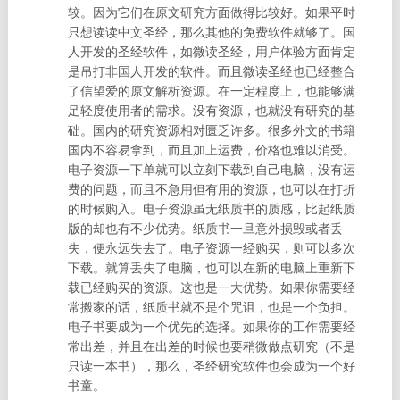
较。因为它们在原文研究方面做得比较好。如果平时
只想读读中文圣经，那么其他的免费软件就够了。国
人开发的圣经软件，如微读圣经，用户体验方面肯定
是吊打非国人开发的软件。而且微读圣经也已经整合
了信望爱的原文解析资源。在一定程度上，也能够满
足轻度使用者的需求。
没有资源，也就没有研究的基
础。国内的研究资源相对匮乏许多。很多外文的书籍
国内不容易拿到，而且加上运费，价格也难以消受。
电子资源一下单就可以立刻下载到自己电脑，没有运
费的问题，而且不急用但有用的资源，也可以在打折
的时候购入。电子资源虽无纸质书的质感，比起纸质
版的却也有不少优势。
纸质书一旦意外损毁或者丢
失，便永远失去了。电子资源一经购买，则可以多次
下载。就算丢失了电脑，也可以在新的电脑上重新下
载已经购买的资源。这也是一大优势。
如果你需要经
常搬家的话，纸质书就不是个咒诅，也是一个负担。
电子书要成为一个优先的选择。如果你的工作需要经
常出差，并且在出差的时候也要稍微做点研究（不是
只读一本书），那么，圣经研究软件也会成为一个好
书童。