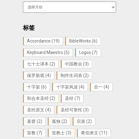
归
档
标签
Accordance
(19)
BibleWorks
(6)
Keyboard Maestro
(5)
Logos
(7)
七十士译本
(2)
中国教会
(3)
保罗新观
(4)
制作生词表
(2)
十字架
(6)
十字架风波
(4)
合一
(4)
和合本圣经
(2)
圣经
(7)
圣经原文
(4)
圣经可靠性
(3)
基督
(2)
孤独
(2)
宗派
(2)
宣教
(7)
宣教士
(3)
希伯来文
(11)