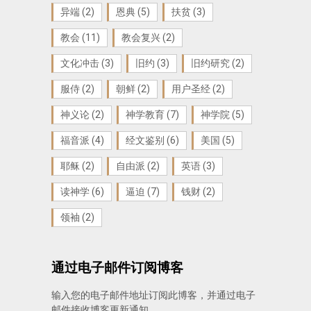
异端
(2)
恩典
(5)
扶贫
(3)
教会
(11)
教会复兴
(2)
文化冲击
(3)
旧约
(3)
旧约研究
(2)
服侍
(2)
朝鲜
(2)
用户圣经
(2)
神义论
(2)
神学教育
(7)
神学院
(5)
福音派
(4)
经文鉴别
(6)
美国
(5)
耶稣
(2)
自由派
(2)
英语
(3)
读神学
(6)
逼迫
(7)
钱财
(2)
领袖
(2)
通过电子邮件订阅博客
输入您的电子邮件地址订阅此博客，并通过电子
邮件接收博客更新通知。