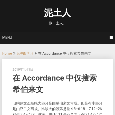
Skip
to
泥土人
content
你，土人。
MENU
Home
读书&学习
在 Accordance 中仅搜索希伯来文
2019年1月1日
在 Accordance 中仅搜索
希伯来文
旧约原文圣经绝大部分是由希伯来文写成。但是有小部分
是由亚兰文写成。比较大的段落是拉 4:8–6:18、7:12–26
和但 2:4–7:28。此外，耶 10:11 是亚兰文；创 31:47 也包