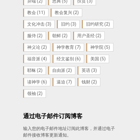
异端
(2)
恩典
(5)
扶贫
(3)
教会
(11)
教会复兴
(2)
文化冲击
(3)
旧约
(3)
旧约研究
(2)
服侍
(2)
朝鲜
(2)
用户圣经
(2)
神义论
(2)
神学教育
(7)
神学院
(5)
福音派
(4)
经文鉴别
(6)
美国
(5)
耶稣
(2)
自由派
(2)
英语
(3)
读神学
(6)
逼迫
(7)
钱财
(2)
领袖
(2)
通过电子邮件订阅博客
输入您的电子邮件地址订阅此博客，并通过电子
邮件接收博客更新通知。