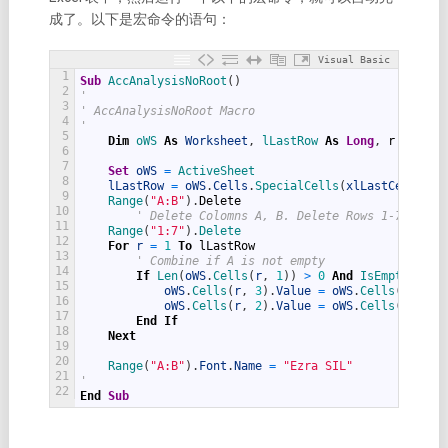
成了。以下是宏命令的语句：
Visual Basic
1
Sub
AccAnalysisNoRoot
(
)
2
'
3
' AccAnalysisNoRoot Macro
4
'
5
Dim
oWS 
As
Worksheet
,
lLastRow 
As
Long
,
r
As
Lon
6
7
Set
oWS
=
ActiveSheet
8
lLastRow
=
oWS
.
Cells
.
SpecialCells
(
xlLastCell
)
.
Ro
9
Range
(
"A:B"
)
.
Delete
10
' Delete Colomns A, B. Delete Rows 1-7.
11
Range
(
"1:7"
)
.
Delete
12
For
r
=
1
To
lLastRow
13
' Combine if A is not empty
14
If
Len
(
oWS
.
Cells
(
r
,
1
)
)
>
0
And
IsEmpty
(
oWS
.
15
oWS
.
Cells
(
r
,
3
)
.
Value
=
oWS
.
Cells
(
r
,
2
)
.
16
oWS
.
Cells
(
r
,
2
)
.
Value
=
oWS
.
Cells
(
r
,
1
)
.
17
End
If
18
Next
19
20
Range
(
"A:B"
)
.
Font
.
Name
=
"Ezra SIL"
21
'
22
End
Sub