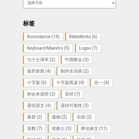
归
档
标签
Accordance
(19)
BibleWorks
(6)
Keyboard Maestro
(5)
Logos
(7)
七十士译本
(2)
中国教会
(3)
保罗新观
(4)
制作生词表
(2)
十字架
(6)
十字架风波
(4)
合一
(4)
和合本圣经
(2)
圣经
(7)
圣经原文
(4)
圣经可靠性
(3)
基督
(2)
孤独
(2)
宗派
(2)
宣教
(7)
宣教士
(3)
希伯来文
(11)