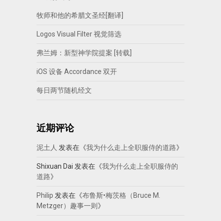
牧师和他的希腊文圣经[翻译]
Logos Visual Filter 视觉筛选
弗兰姆：新型神学院提案 [转载]
iOS 设备 Accordance 双开
每日两节随机经文
近期评论
泥土人
发表在《
我为什么走上全职服侍的道路
》
Shixuan Dai
发表在《
我为什么走上全职服侍的
道路
》
Philip
发表在《
布鲁斯•梅茨格（Bruce M.
Metzger）趣事一则
》