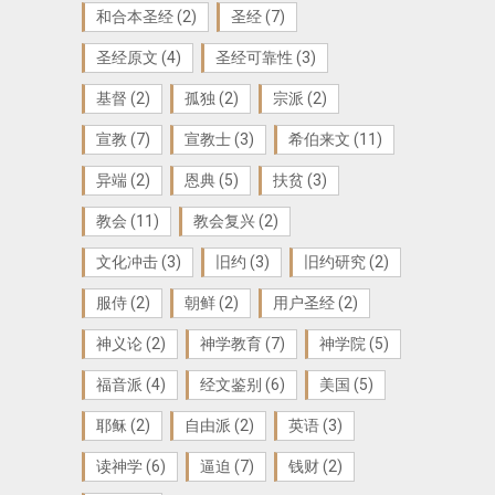
和合本圣经
(2)
圣经
(7)
圣经原文
(4)
圣经可靠性
(3)
基督
(2)
孤独
(2)
宗派
(2)
宣教
(7)
宣教士
(3)
希伯来文
(11)
异端
(2)
恩典
(5)
扶贫
(3)
教会
(11)
教会复兴
(2)
文化冲击
(3)
旧约
(3)
旧约研究
(2)
服侍
(2)
朝鲜
(2)
用户圣经
(2)
神义论
(2)
神学教育
(7)
神学院
(5)
福音派
(4)
经文鉴别
(6)
美国
(5)
耶稣
(2)
自由派
(2)
英语
(3)
读神学
(6)
逼迫
(7)
钱财
(2)