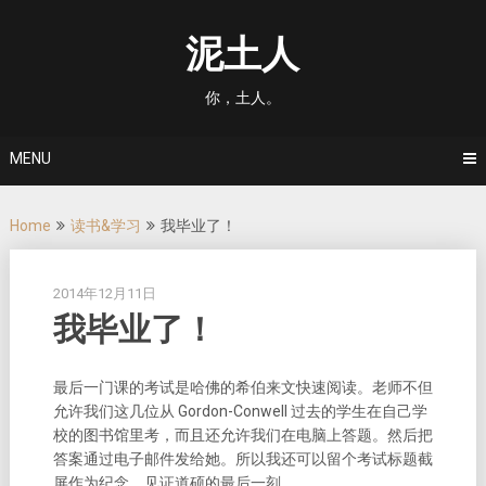
Skip
to
泥土人
content
你，土人。
MENU
Home
读书&学习
我毕业了！
2014年12月11日
我毕业了！
最后一门课的考试是哈佛的希伯来文快速阅读。老师不但
允许我们这几位从 Gordon-Conwell 过去的学生在自己学
校的图书馆里考，而且还允许我们在电脑上答题。然后把
答案通过电子邮件发给她。所以我还可以留个考试标题截
屏作为纪念，见证道硕的最后一刻。