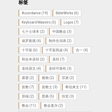
标签
Accordance
(19)
BibleWorks
(6)
Keyboard Maestro
(5)
Logos
(7)
七十士译本
(2)
中国教会
(3)
保罗新观
(4)
制作生词表
(2)
十字架
(6)
十字架风波
(4)
合一
(4)
和合本圣经
(2)
圣经
(7)
圣经原文
(4)
圣经可靠性
(3)
基督
(2)
孤独
(2)
宗派
(2)
宣教
(7)
宣教士
(3)
希伯来文
(11)
异端
(2)
恩典
(5)
扶贫
(3)
教会
(11)
教会复兴
(2)