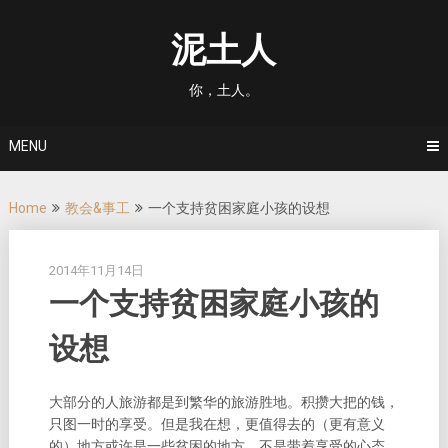
Skip
to
泥土人
content
你，土人。
MENU
Home
教会&事工
一个支持贫困家庭小孩的设想
2014年11月14日
一个支持贫困家庭小孩的
设想
大部分的人旅游都是到繁华的旅游胜地。积攒大把的钱，
只图一时的享受。但是我在想，更值得去的（更有意义
的）地方或许是一些贫困的地方。不是带着享受的心态，