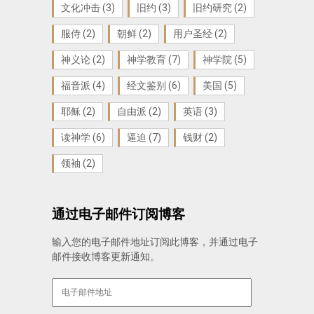
文化冲击
(3)
旧约
(3)
旧约研究
(2)
服侍
(2)
朝鲜
(2)
用户圣经
(2)
神义论
(2)
神学教育
(7)
神学院
(5)
福音派
(4)
经文鉴别
(6)
美国
(5)
耶稣
(2)
自由派
(2)
英语
(3)
读神学
(6)
逼迫
(7)
钱财
(2)
领袖
(2)
通过电子邮件订阅博客
输入您的电子邮件地址订阅此博客，并通过电子
邮件接收博客更新通知。
电
子