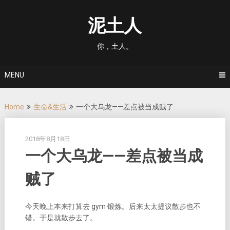
Skip
to
泥土人
content
你，土人。
MENU
Home
生命&生活
一个大乌龙——差点被当成贼了
2018年8月18日
一个大乌龙——差点被当成
贼了
今天晚上本来打算去 gym 锻炼。后来太太提议散步也不
错。于是就散步去了。