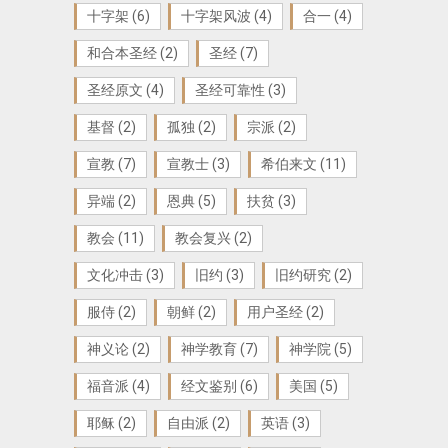
十字架
(6)
十字架风波
(4)
合一
(4)
和合本圣经
(2)
圣经
(7)
圣经原文
(4)
圣经可靠性
(3)
基督
(2)
孤独
(2)
宗派
(2)
宣教
(7)
宣教士
(3)
希伯来文
(11)
异端
(2)
恩典
(5)
扶贫
(3)
教会
(11)
教会复兴
(2)
文化冲击
(3)
旧约
(3)
旧约研究
(2)
服侍
(2)
朝鲜
(2)
用户圣经
(2)
神义论
(2)
神学教育
(7)
神学院
(5)
福音派
(4)
经文鉴别
(6)
美国
(5)
耶稣
(2)
自由派
(2)
英语
(3)