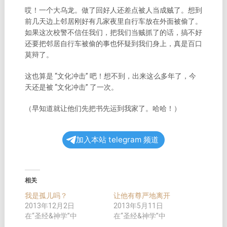
哎！一个大乌龙。做了回好人还差点被人当成贼了。想到
前几天边上邻居刚好有几家夜里自行车放在外面被偷了。
如果这次校警不信任我们，把我们当贼抓了的话，搞不好
还要把邻居自行车被偷的事也怀疑到我们身上，真是百口
莫辩了。
这也算是 “文化冲击” 吧！想不到，出来这么多年了，今
天还是被 “文化冲击” 了一次。
（早知道就让他们先把书先运到我家了。哈哈！）
加入本站 telegram 频道
相关
我是孤儿吗？
让他有尊严地离开
2013年12月2日
2013年5月11日
在“圣经&神学”中
在“圣经&神学”中