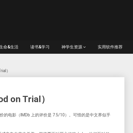
生命&生活
读书&学习
神学生资源
实用软件推荐
rial）
 on Trial）
评价的电影（IMDb 上的评价是 7.5/10）。可惜的是中文界似乎