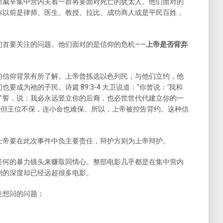
斯威辛集中营内关着一群将要面对死亡的犹太人。他们面对的
你以前是律师、医生、教授、拉比、成功商人或是平民百姓，
们首要关注的问题。他们面对的是信仰的危机——
上帝是否背弃
的信仰背景有所了解。上帝曾拣选以色列民，与他们立约，他
成为祂的子民。诗篇 89:3-4 大卫说道：“你曾说：‘我和
了誓，说：我必永远竖立你的后裔，也必世世代代建立你的一
明不但王位不保，连小命也难保。所以，上帝被控告背约。这种信
上帝要在此次事件中负主要责任，辩护方则为上帝辩护。
任何的暴力镜头来赚取同情心。整部电影几乎都是在集中营内
到的深度却已经远超很多电影。
徒想问的问题：