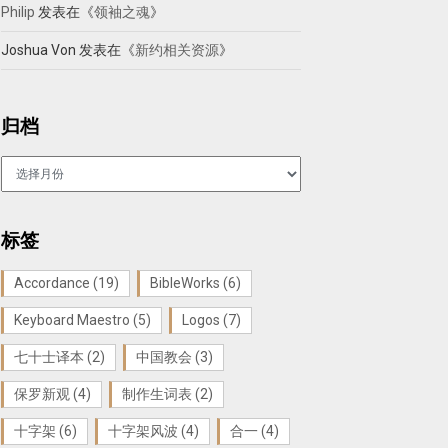
Philip
发表在《
领袖之魂
》
Joshua Von
发表在《
新约相关资源
》
归档
归
档
标签
Accordance
(19)
BibleWorks
(6)
Keyboard Maestro
(5)
Logos
(7)
七十士译本
(2)
中国教会
(3)
保罗新观
(4)
制作生词表
(2)
十字架
(6)
十字架风波
(4)
合一
(4)