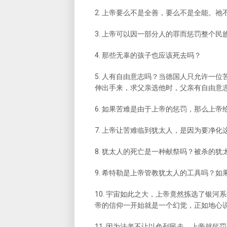
2. 上帝要么不是全善，要么不是全能。
3. 上帝可以因一部分人的罪而惩罚整个民
4. 那些无辜的孩子也应该死去吗？
5. 人有自由意志吗？当德国人只允许一
伸出手来，求父亲选他时，父亲有自由意
6. 如果苦难是由于上帝的惩罚，那么上
7. 上帝让苦难临到犹太人，是因为要净化
8. 犹太人的死亡是一种献祭吗？被杀的犹
9. 希特勒是上帝管教犹太人的工具吗？
10. 宇宙如此之大，上帝竟然拣选了银
帝的信仰一开始就是一个幻觉，正如地心
11. 因为法老不让以色列民走，上帝就