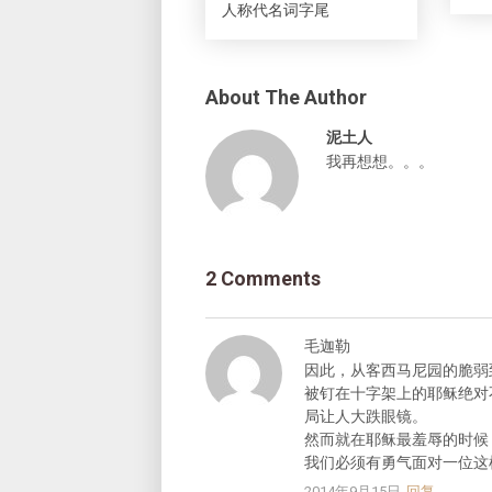
人称代名词字尾
About The Author
泥土人
我再想想。。。
2 Comments
毛迦勒
因此，从客西马尼园的脆弱
被钉在十字架上的耶稣绝对
局让人大跌眼镜。
然而就在耶稣最羞辱的时候
我们必须有勇气面对一位这
2014年9月15日
回复