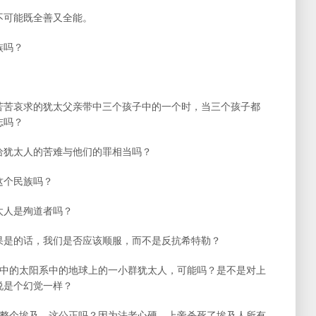
祂不可能既全善又全能。
族吗？
位苦苦哀求的犹太父亲带中三个孩子中的一个时，当三个孩子都
志吗？
帝给犹太人的苦难与他们的罪相当吗？
这个民族吗？
太人是殉道者吗？
如果是的话，我们是否应该顺服，而不是反抗希特勒？
河系中的太阳系中的地球上的一小群犹太人，可能吗？是不是对上
说是个幻觉一样？
惩罚整个埃及，这公正吗？因为法老心硬，上帝杀死了埃及人所有