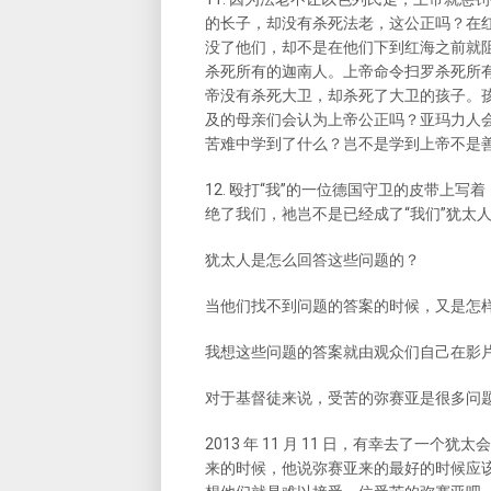
的长子，却没有杀死法老，这公正吗？在
没了他们，却不是在他们下到红海之前就
杀死所有的迦南人。上帝命令扫罗杀死所
帝没有杀死大卫，却杀死了大卫的孩子。孩
及的母亲们会认为上帝公正吗？亚玛力人
苦难中学到了什么？岂不是学到上帝不是
12. 殴打“我”的一位德国守卫的皮带上写着：
绝了我们，祂岂不是已经成了“我们”犹太
犹太人是怎么回答这些问题的？
当他们找不到问题的答案的时候，又是怎
我想这些问题的答案就由观众们自己在影
对于基督徒来说，受苦的弥赛亚是很多问
2013 年 11 月 11 日，有幸去了
来的时候，他说弥赛亚来的最好的时候应