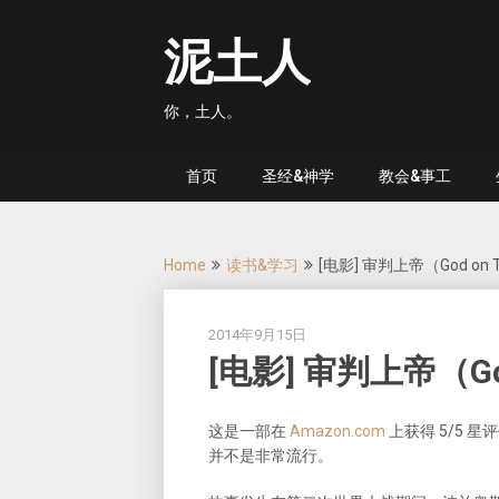
Skip
to
泥土人
content
你，土人。
首页
圣经&神学
教会&事工
Home
读书&学习
[电影] 审判上帝（God on T
2014年9月15日
[电影] 审判上帝（God
这是一部在
Amazon.com
上获得 5/5 星
并不是非常流行。