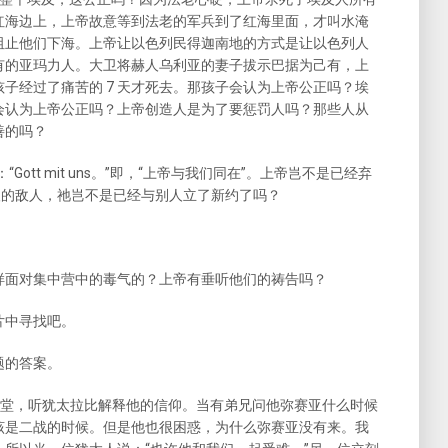
红海边上，上帝故意等到法老的军兵到了红海里面，才叫水淹
阻止他们下海。上帝让以色列民得迦南地的方式是让以色列人
有的亚玛力人。大卫将赫人乌利亚的妻子拔示巴据为己有，上
子经过了痛苦的 7 天才死去。那孩子会认为上帝公正吗？埃
会认为上帝公正吗？上帝创造人是为了要惩罚人吗？那些人从
善的吗？
“Gott mit uns。”即，“上帝与我们同在”。上帝岂不是已经弃
人的敌人，祂岂不是已经与别人立了新约了吗？
样面对集中营中的毒气的？上帝有垂听他们的祷告吗？
片中寻找吧。
题的答案。
一个犹太会堂，听犹太拉比解释他的信仰。当有弟兄问他弥赛亚什么时候
该是二战的时候。但是他也很困惑，为什么弥赛亚没有来。我