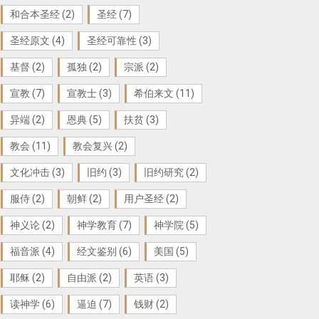
和合本圣经
(2)
圣经
(7)
圣经原文
(4)
圣经可靠性
(3)
基督
(2)
孤独
(2)
宗派
(2)
宣教
(7)
宣教士
(3)
希伯来文
(11)
异端
(2)
恩典
(5)
扶贫
(3)
教会
(11)
教会复兴
(2)
文化冲击
(3)
旧约
(3)
旧约研究
(2)
服侍
(2)
朝鲜
(2)
用户圣经
(2)
神义论
(2)
神学教育
(7)
神学院
(5)
福音派
(4)
经文鉴别
(6)
美国
(5)
耶稣
(2)
自由派
(2)
英语
(3)
读神学
(6)
逼迫
(7)
钱财
(2)