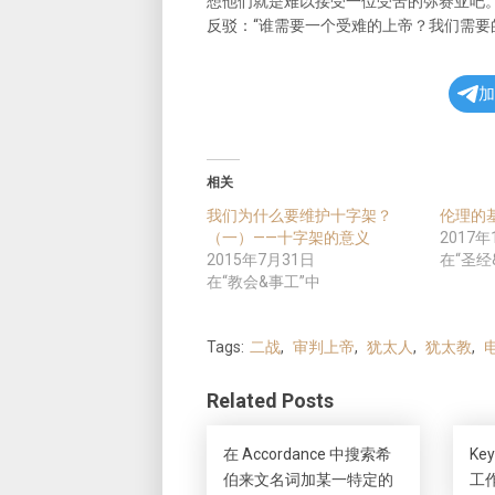
想他们就是难以接受一位受苦的弥赛亚吧。
反驳：“谁需要一个受难的上帝？我们需要
加
相关
我们为什么要维护十字架？
伦理的
（一）——十字架的意义
2017年
2015年7月31日
在“圣经
在“教会&事工”中
Tags:
二战
,
审判上帝
,
犹太人
,
犹太教
,
Related Posts
在 Accordance 中搜索希
Ke
伯来文名词加某一特定的
工