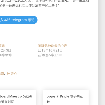
所以当一位犹太人说：“也许他和我们一起受难。”另一位立刻
的是一位差派死亡天使到敌营中的上帝！”
入本站 telegram 频道
基础
倾听无神论者的心声
12月3日
2015年10月21日
&神学”中
在“教会&事工”中
电影
,
神义论
yboard Maestro 为助教
Logos 和 Kindle 电子书互
作节省时间
转