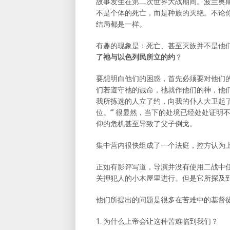
故事发生在第二次世界大战期间。波兰奥
不是个体的死亡，而是种族的灭绝。不论
结局都是一样。
有趣的现象是：死亡、甚至灭族并不是他
了祂与以色列民所立的约
？
要想明白他们的困惑，首先必须要对他们
们若遵守祂的诫命，祂就作他们的神，他们也要
我所拣选的人立了约，向我的仆人大卫起
位。’” 很显然，当下的处境已经处处证
仰的危机甚至导致了父子倒戈。
集中营内很快组成了一个法庭，控方认为
正如有影评写道，导演并没有使用二战中
关押犯人的小木屋里进行。但是它所探及
他们所提出的问题是很多在苦难中的基督
1. 为什么上帝会让这种苦难临到我们？