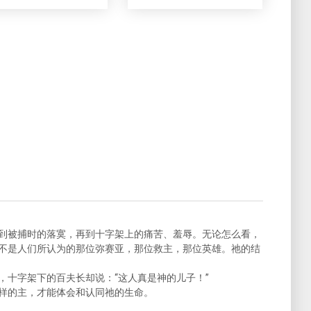
到被捕时的落寞，再到十字架上的痛苦、羞辱。无论怎么看，
不是人们所认为的那位弥赛亚，那位救主，那位英雄。祂的结
，十字架下的百夫长却说：“这人真是神的儿子！”
样的主，才能体会和认同祂的生命。