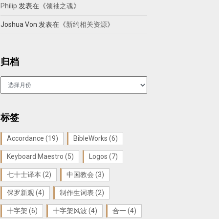
Philip
发表在《
领袖之魂
》
Joshua Von
发表在《
新约相关资源
》
归档
归
档
标签
Accordance
(19)
BibleWorks
(6)
Keyboard Maestro
(5)
Logos
(7)
七十士译本
(2)
中国教会
(3)
保罗新观
(4)
制作生词表
(2)
十字架
(6)
十字架风波
(4)
合一
(4)