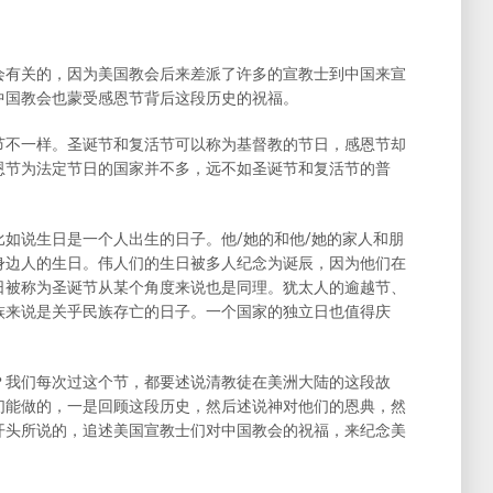
会有关的，因为美国教会后来差派了许多的宣教士到中国来宣
中国教会也蒙受感恩节背后这段历史的祝福。
节不一样。圣诞节和复活节可以称为基督教的节日，感恩节却
恩节为法定节日的国家并不多，远不如圣诞节和复活节的普
如说生日是一个人出生的日子。他/她的和他/她的家人和朋
身边人的生日。伟人们的生日被多人纪念为诞辰，因为他们在
日被称为圣诞节从某个角度来说也是同理。犹太人的逾越节、
族来说是关乎民族存亡的日子。一个国家的独立日也值得庆
？我们每次过这个节，都要述说清教徒在美洲大陆的这段故
们能做的，一是回顾这段历史，然后述说神对他们的恩典，然
开头所说的，追述美国宣教士们对中国教会的祝福，来纪念美