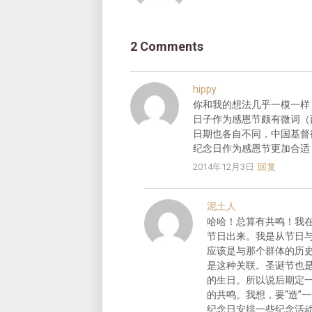
2 Comments
hippy
你和我的想法几乎一模一样
日子作为感恩节颇有微词（
日期也各自不同，中国基督
纪念日作为感恩节更加合适
2014年12月3日
回复
泥土人
哈哈！总算有共鸣！我
节日出来。我是从节日
应该是与那个群体的历
是这种关联。圣诞节也
的生日。所以说后期定
的共鸣。我想，要“造”
纪念日安排一些纪念活