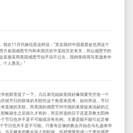
，我在11月代祷信里这样说：“其实我对中国基督徒也用这个
西方各国感恩节均和本国历史中某段历史有关，所以感恩节的
徒直接采用美国感恩节似乎说不过去，我倒觉得用马里逊来华
，个人愚见）”
在学校群里提了一下。几位弟兄姐妹觉得好像我要凭空造一个
与庆祝节日的群体的关联性这个角度来思考。如你所说，节日
史有直接的关联。而美国的感恩节对中国的基督徒来说缺的正
是耶稣诞生之后很久才有的，而且所选的日子还是异教太阳神
一个节日也并不是不可能或没有先例。主要是能不能引起足够
一个节日也并不是不可能。只要有足够的教会开始在马礼逊来华
动。当足够多的教会加入的时候，也就慢慢形成一个类似感恩