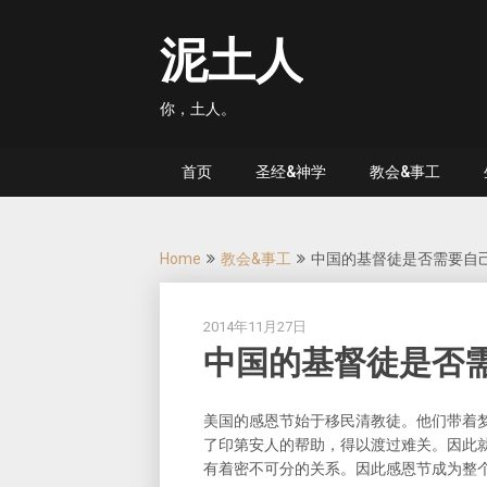
Skip
to
泥土人
content
你，土人。
首页
圣经&神学
教会&事工
Home
教会&事工
中国的基督徒是否需要自
2014年11月27日
中国的基督徒是否
美国的感恩节始于移民清教徒。他们带着
了印第安人的帮助，得以渡过难关。因此
有着密不可分的关系。因此感恩节成为整