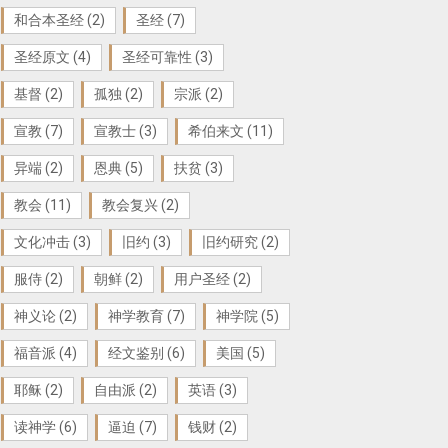
和合本圣经
(2)
圣经
(7)
圣经原文
(4)
圣经可靠性
(3)
基督
(2)
孤独
(2)
宗派
(2)
宣教
(7)
宣教士
(3)
希伯来文
(11)
异端
(2)
恩典
(5)
扶贫
(3)
教会
(11)
教会复兴
(2)
文化冲击
(3)
旧约
(3)
旧约研究
(2)
服侍
(2)
朝鲜
(2)
用户圣经
(2)
神义论
(2)
神学教育
(7)
神学院
(5)
福音派
(4)
经文鉴别
(6)
美国
(5)
耶稣
(2)
自由派
(2)
英语
(3)
读神学
(6)
逼迫
(7)
钱财
(2)