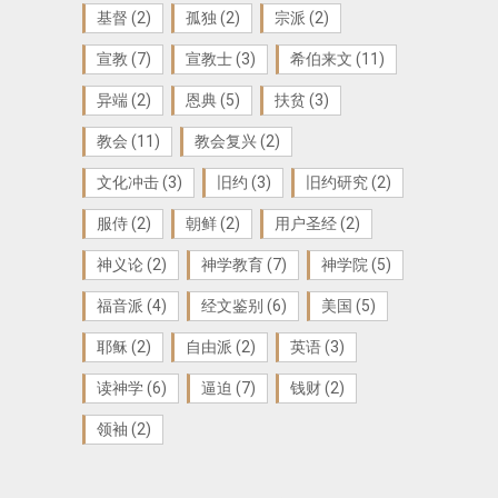
基督
(2)
孤独
(2)
宗派
(2)
宣教
(7)
宣教士
(3)
希伯来文
(11)
异端
(2)
恩典
(5)
扶贫
(3)
教会
(11)
教会复兴
(2)
文化冲击
(3)
旧约
(3)
旧约研究
(2)
服侍
(2)
朝鲜
(2)
用户圣经
(2)
神义论
(2)
神学教育
(7)
神学院
(5)
福音派
(4)
经文鉴别
(6)
美国
(5)
耶稣
(2)
自由派
(2)
英语
(3)
读神学
(6)
逼迫
(7)
钱财
(2)
领袖
(2)