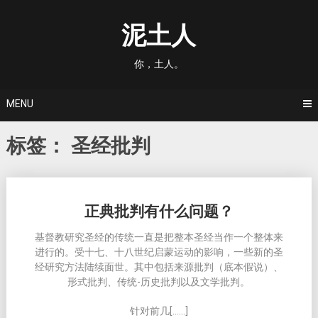
Skip
to
泥土人
content
你，土人。
MENU
标签：
圣经批判
Posts
正典批判有什么问题？
navigation
基督教研究圣经的传统一直是把整本圣经当作一个整体来
进行的。受十七、十八世纪启蒙运动的影响，一些新的圣
经研究方法陆续面世。其中包括来源批判（底本假说）、
形式批判、传统-历史批判以及文学批判。
针对前几[……]