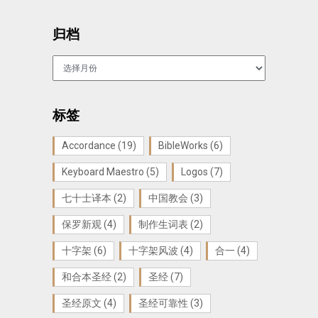
归档
归
档
标签
Accordance
(19)
BibleWorks
(6)
Keyboard Maestro
(5)
Logos
(7)
七十士译本
(2)
中国教会
(3)
保罗新观
(4)
制作生词表
(2)
十字架
(6)
十字架风波
(4)
合一
(4)
和合本圣经
(2)
圣经
(7)
圣经原文
(4)
圣经可靠性
(3)