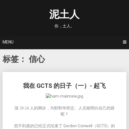
Skip
to
泥土人
content
你，土人。
MENU
标签：
信心
Posts
我在 GCTS 的日子（一）- 起飞
navigation
箴 20:24 人的脚步，为耶和华所定。人岂能明白自己的路
呢？
想不到真的已经正式结束了
Gordon-Conwell
（
GCTS
）的