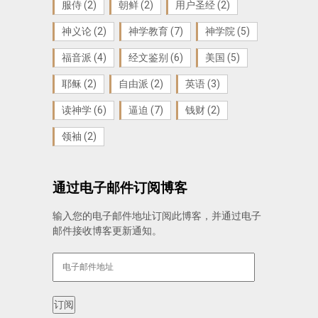
服侍
(2)
朝鲜
(2)
用户圣经
(2)
神义论
(2)
神学教育
(7)
神学院
(5)
福音派
(4)
经文鉴别
(6)
美国
(5)
耶稣
(2)
自由派
(2)
英语
(3)
读神学
(6)
逼迫
(7)
钱财
(2)
领袖
(2)
通过电子邮件订阅博客
输入您的电子邮件地址订阅此博客，并通过电子
邮件接收博客更新通知。
电
子
邮
件
订阅