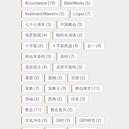
Accordance
(19)
BibleWorks
(6)
Keyboard Maestro
(5)
Logos
(7)
七十士译本
(2)
中国教会
(3)
保罗新观
(4)
制作生词表
(2)
十字架
(6)
十字架风波
(4)
合一
(4)
和合本圣经
(2)
圣经
(7)
圣经原文
(4)
圣经可靠性
(3)
基督
(2)
孤独
(2)
宗派
(2)
宣教
(7)
宣教士
(3)
希伯来文
(11)
异端
(2)
恩典
(5)
扶贫
(3)
教会
(11)
教会复兴
(2)
文化冲击
(3)
旧约
(3)
旧约研究
(2)