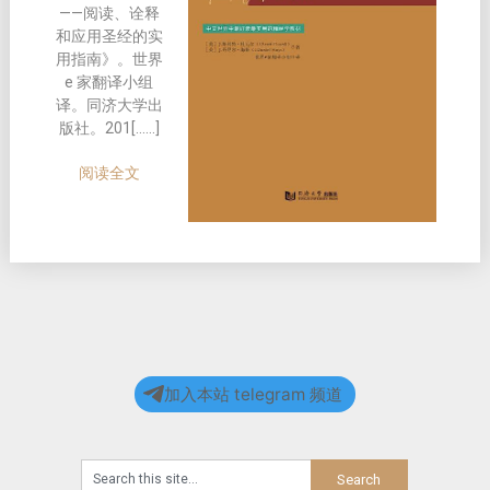
——
阅读、诠释
和应用圣经的实
用指南》。世界
e 家翻译小组
译。同济大学出
版社。201[……]
阅读全文
加入本站 telegram 频道