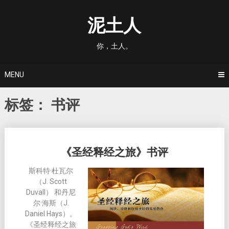
Skip
to
泥土人
content
你，土人。
MENU
标签：
书评
Posts
《圣经释经之旅》书评
navigation
斯科特·杜瓦尔
（J. Scott
Duvall） 和丹尼
尔·海斯（J.
Daniel Hays）。
《圣经释经之旅