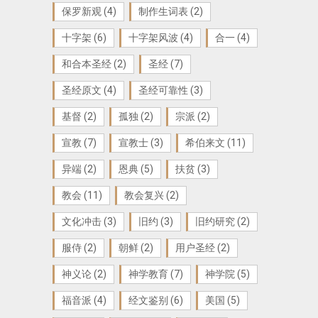
保罗新观
(4)
制作生词表
(2)
十字架
(6)
十字架风波
(4)
合一
(4)
和合本圣经
(2)
圣经
(7)
圣经原文
(4)
圣经可靠性
(3)
基督
(2)
孤独
(2)
宗派
(2)
宣教
(7)
宣教士
(3)
希伯来文
(11)
异端
(2)
恩典
(5)
扶贫
(3)
教会
(11)
教会复兴
(2)
文化冲击
(3)
旧约
(3)
旧约研究
(2)
服侍
(2)
朝鲜
(2)
用户圣经
(2)
神义论
(2)
神学教育
(7)
神学院
(5)
福音派
(4)
经文鉴别
(6)
美国
(5)