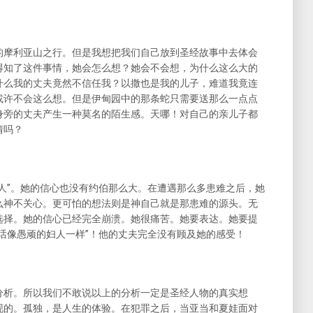
的摩利亚山之行。但是我想把我们自己放到圣经故事中去体会
得知了这件事情，她会怎么想？她会不会想，为什么这么大的
什么我的丈夫竟然不信任我？以撒也是我的儿子，难道我竟连
或许不会这么想。但是伊甸园中的那条蛇只需要送那么一点点
身旁的丈夫产生一种莫名的陌生感。天哪！对自己的亲儿子都
情吗？
人”。她的信心也没有约伯那么大。在遭遇那么多患难之后，她
么神不关心。更可怕的想法则是神自己就是那患难的源头。无
选择。她的信心已经完全崩溃。她很痛苦。她要表达。她要提
话像愚顽的妇人一样”！他的丈夫完全没有顾及她的感受！
分析。所以我们不敢说以上的分析一定是圣经人物的真实想
现的。孤独，是人生的体验。在犯罪之后，当亚当和夏娃面对