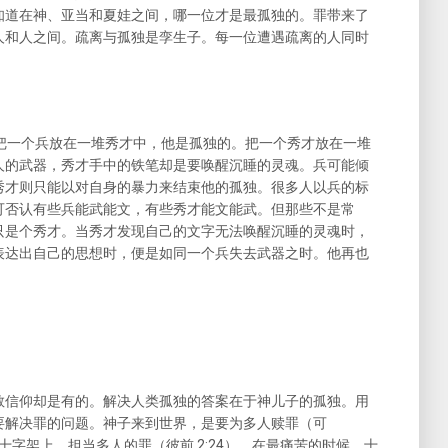
知道在神、亚当和夏娃之间，哪一位才是最孤独的。罪带来了
人和人之间。疏离与孤独是孪生子。每一位遭遇疏离的人同时
。把一个兵放在一堆秀才中，他是孤独的。把一个秀才放在一堆
人的武器，秀才手中的铁笔却是要唤醒沉睡的灵魂。兵可能倾
秀才则只能以对自身的暴力来结束他的孤独。很多人以兵的标
可否认有些兵能武能文，有些秀才能文能武。但那些不是常
只是个秀才。当秀才发现自己的文字无法唤醒沉睡的灵魂时，
表达出自己的思想时，便是如同一个兵失去武器之时。他再也
教信仰却是有的。解决人类孤独的答案在于神儿子的孤独。用
要解决罪的问题。神子来到世界，是要为多人赎罪（可
在十字架上，担当多人的罪（彼前 2:24）。在最痛苦的时候，十