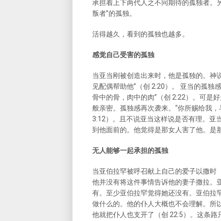
承担着上下两代人之不同期待的孤独者。另
叛者”的孤独。
活得越久，看到的孤独也越多。
感觉自己受害的孤独
当亚当刚被创造出来时，他是孤独的。神说，
见配偶帮助他”（创 2:20）。 亚当的
骨中的骨，肉中的肉”（创 2:22）。可
般亲密。孤独感再次袭来。“你所赐给我，
3:12）。且不说亚当这样说是否有理。
到他面前的。他觉得是那女人害了他。是
无人能够一起承担的孤独
当亚伯拉罕被呼召献上自己的爱子以撒时（
他并没有将这件事情告诉他的妻子撒拉。
有。至少亚伯拉罕觉得她还没有。亚伯拉
做什么的。他的仆人大概也不会理解。所
他就把仆人也支开了（创 22:5）。这条