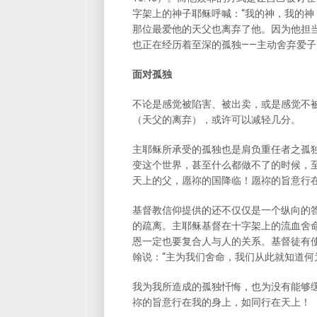
字架上的神子耶稣呼喊：“我的神，我的神，
那位最爱他的天父也离弃了他。因为他担
也正在经历着至深的孤独——主动舍弃爱
面对孤独
不论是感觉被陷害、被出卖，或是感觉不
（天父的离弃），或许可以减轻几分。
主耶稣所承受的孤独也是肩负重任者之孤
变这个世界，甚至什么都做不了的时候，至
天上的父，愿祢的国降临！愿祢的旨意行在地
基督教信仰提供的还不仅仅是一个纵向的
的疏离。主耶稣基督在十字架上的流血舍
恩一定也要复合人与人的关系。基督徒有
翰说：“主为我们舍命，我们从此就知道何为
我为我所造成的孤独忏悔，也为没有能够
祢的旨意行在我的身上，如同行在天上！