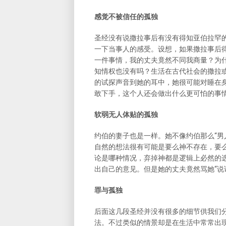
感觉不被信任的孤独
圣经没有说撒拉事后有没有得知亚伯拉罕
一下当事人的感受。设想，如果撒拉事后
一件事情，我的丈夫竟然不同我商量？为
知情权也没有吗？生活在古代社会的撒拉
的试探声音到她的耳中，她很可能对睡在
敢下手，这个人还会做出什么更可怕的事
软弱无人体贴的孤独
约伯的妻子也是一样。她不像约伯那么“男
自然的想法很有可能是要么神不存在，要
论是哪种情况，弃掉神都是逻辑上必然的
出自己的意见。但是她的丈夫竟然骂她“说
罪与孤独
后面这几段圣经并没有很多的细节供我们
法。不过类似的情景却是在生活中常常出