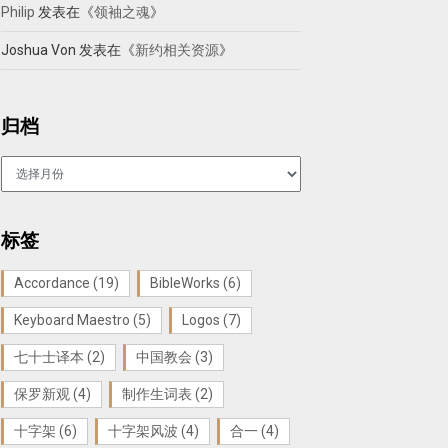
Philip
发表在《
领袖之魂
》
Joshua Von
发表在《
新约相关资源
》
归档
归
档
标签
Accordance
(19)
BibleWorks
(6)
Keyboard Maestro
(5)
Logos
(7)
七十士译本
(2)
中国教会
(3)
保罗新观
(4)
制作生词表
(2)
十字架
(6)
十字架风波
(4)
合一
(4)