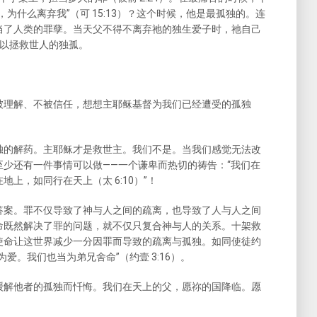
为什么离弃我”（可 15:13）？这个时候，他是最孤独的。连
当了人类的罪孽。当天父不得不离弃祂的独生爱子时，祂自己
子以拯救世人的独孤。
被理解、不被信任，想想主耶稣基督为我们已经遭受的孤独
独的解药。主耶稣才是救世主。我们不是。当我们感觉无法改
少还有一件事情可以做——一个谦卑而热切的祷告：“我们在
上，如同行在天上（太 6:10）”！
答案。罪不仅导致了神与人之间的疏离，也导致了人与人之间
命既然解决了罪的问题，就不仅只复合神与人的关系。十架救
使命让这世界减少一分因罪而导致的疏离与孤独。如同使徒约
爱。我们也当为弟兄舍命”（约壹 3:16）。
缓解他者的孤独而忏悔。我们在天上的父，愿祢的国降临。愿