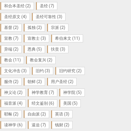
和合本圣经
(2)
圣经
(7)
圣经原文
(4)
圣经可靠性
(3)
基督
(2)
孤独
(2)
宗派
(2)
宣教
(7)
宣教士
(3)
希伯来文
(11)
异端
(2)
恩典
(5)
扶贫
(3)
教会
(11)
教会复兴
(2)
文化冲击
(3)
旧约
(3)
旧约研究
(2)
服侍
(2)
朝鲜
(2)
用户圣经
(2)
神义论
(2)
神学教育
(7)
神学院
(5)
福音派
(4)
经文鉴别
(6)
美国
(5)
耶稣
(2)
自由派
(2)
英语
(3)
读神学
(6)
逼迫
(7)
钱财
(2)