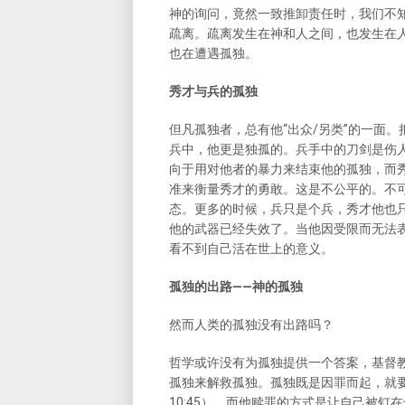
神的询问，竟然一致推卸责任时，我们不
疏离。疏离发生在神和人之间，也发生在
也在遭遇孤独。
秀才与兵的孤独
但凡孤独者，总有他“出众/另类”的一面
兵中，他更是独孤的。兵手中的刀剑是伤
向于用对他者的暴力来结束他的孤独，而
准来衡量秀才的勇敢。这是不公平的。不
态。更多的时候，兵只是个兵，秀才他也
他的武器已经失效了。当他因受限而无法
看不到自己活在世上的意义。
孤独的出路——神的孤独
然而人类的孤独没有出路吗？
哲学或许没有为孤独提供一个答案，基督
孤独来解救孤独。孤独既是因罪而起，就
10:45）。而他赎罪的方式是让自己被钉