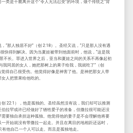
一类是干脆离开这个“令人无法忍受”的环境，做个传统之“背
“那人独居不好”（创 2:18）。圣经又说，“只是那人没有遇
孤独感很快得到解决。因为当夏娃被带到他面前时，他说，“这是我
是好景不长。罪进入世界之后，亚当和夏娃之间的关系不再像起初
与我同居的女人，她把那树上的果子给我，我就吃了”（创
亚当觉得自己很受伤。他觉得好像是神害了他。是神把那女人带
那女人把禁果给他吃的。
创 22:1），他是孤独的。圣经虽然没有说，我们却可以推测
亚伯拉罕或许已经做好了牺牲爱子的准备，但撒拉很可能还没
罕需要独自承担这种孤独。他觉得他的妻子是不会理解他将要
以一开始就没有带撒拉一起走。并且在离目的地相距还远时，
路只有他自己一个人可以走。而且是孤独地走。