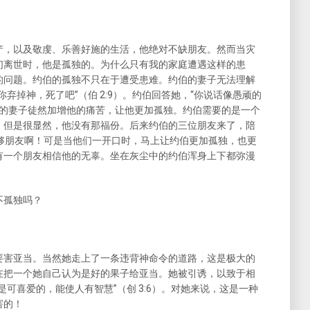
产，以及敬虔、乐善好施的生活，他绝对不缺朋友。然而当灾
们离世时，他是孤独的。为什么只有我的家庭遭遇这样的患
的问题。约伯的孤独不只在于遭受患难。约伯的妻子无法理解
弃掉神，死了吧”（伯 2:9）。约伯回答她，“你说话像愚顽的
。他的妻子徒然加增他的痛苦，让他更加孤独。约伯需要的是一个
，但是很显然，他没有那福份。后来约伯的三位朋友来了，陪
真是够朋友啊！可是当他们一开口时，马上让约伯更加孤独，也更
有一个朋友相信他的无辜。坐在灰尘中的约伯浑身上下都弥漫
不孤独吗？
要害亚当。当然她走上了一条违背神命令的道路，这是极大的
在把一个她自己认为是好的果子给亚当。她被引诱，以致于相
可喜爱的，能使人有智慧”（创 3:6）。对她来说，这是一种
害的！