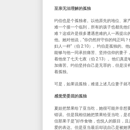
至亲无法理解的孤独
约伯也是个孤独者。以他原先的地位、家
难一个接一个临到，所有的孩子也都先他
难？这或许是很多遭遇患难的人一再提出
他。她对他说，“你仍然持守你的纯正吗？你
妇人一样”（伯 2:10）。约伯是孤独的
能够与他一同承担痛苦、坚持信仰的妻子
着他坐了七天七夜（伯 2:13）。他们
加痛苦。约伯坚持自己是无罪的，但是没
着孤独。
可是，如果说孤独，难道上述几位妻子就
感觉受委屈的孤独
夏娃把禁果给了亚当吃，她很可能并非想
错误。但是我相信她把禁果给亚当吃，是
信那果子是“好作食物，也悦人的眼目，且是
爱的表达。但是亚当最后却说自己是被她