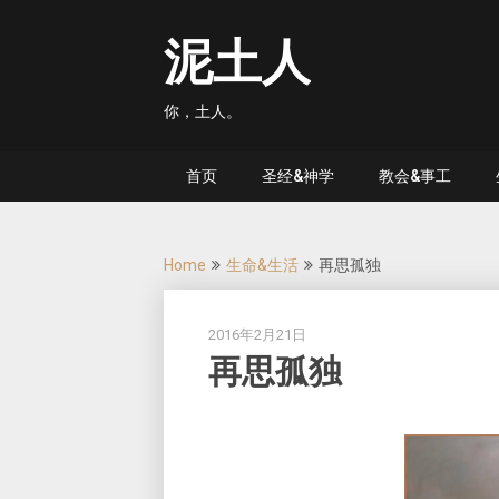
Skip
to
泥土人
content
你，土人。
首页
圣经&神学
教会&事工
Home
生命&生活
再思孤独
2016年2月21日
再思孤独