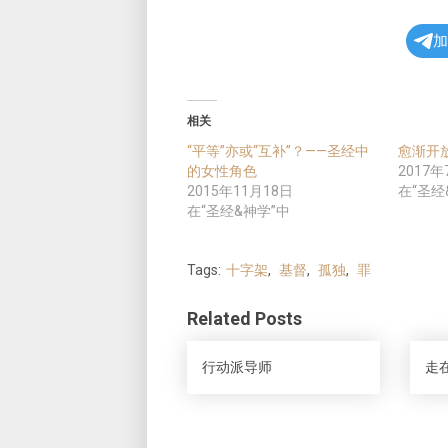
加
相关
“平等”亦或“互补”？——圣经中
愈渐开
的女性角色
2017年
2015年11月18日
在“圣经
在“圣经&神学”中
Tags:
十字架
,
基督
,
孤独
,
罪
Related Posts
行动派导师
走